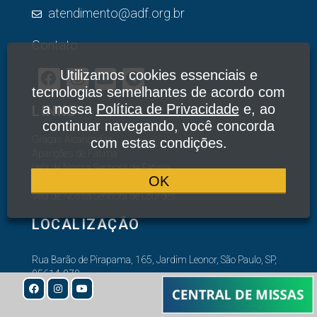
atendimento@adf.org.br
Contato
Utilizamos cookies essenciais e
tecnologias semelhantes de acordo com
a nossa
Política de Privacidade
e, ao
LINKS
continuar navegando, você concorda
Graças Alcançadas
com estas condições.
Aparições de Fátima
Vela de Nossa Senhora de Fátima
OK
Vela de Nossa Senhora das Graças
Vela de Nossa Senhora de Lourdes
LOCALIZAÇÃO
Rua Barão de Pirapama, 165, Jardim Leonor, São Paulo, SP,
05614-070