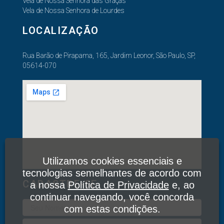
Vela de Nossa Senhora das Graças
Vela de Nossa Senhora de Lourdes
LOCALIZAÇÃO
Rua Barão de Pirapama, 165, Jardim Leonor, São Paulo, SP,
05614-070
Utilizamos cookies essenciais e
tecnologias semelhantes de acordo com
CADASTRE-SE
a nossa
Política de Privacidade
e, ao
continuar navegando, você concorda
com estas condições.