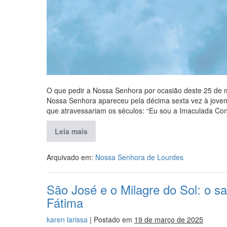
O que pedir a Nossa Senhora por ocasião deste 25 de 
Nossa Senhora apareceu pela décima sexta vez à jovem
que atravessariam os séculos: “Eu sou a Imaculada Con
Leia mais
Arquivado em:
Nossa Senhora de Lourdes
São José e o Milagre do Sol: o s
Fátima
karen larissa
|
Postado em
19 de março de 2025