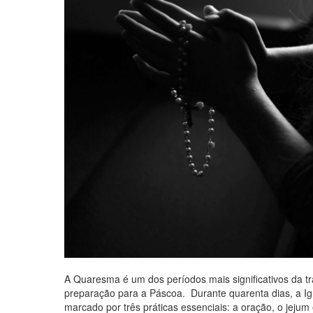
A Quaresma é um dos períodos mais significativos da tr
preparação para a Páscoa. Durante quarenta dias, a Igre
marcado por três práticas essenciais: a oração, o jejum