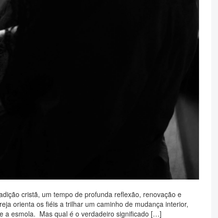
adição cristã, um tempo de profunda reflexão, renovação e
ja orienta os fiéis a trilhar um caminho de mudança interior,
 e a esmola. Mas qual é o verdadeiro significado […]