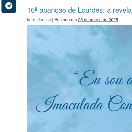
16ª aparição de Lourdes: a revel
karen larissa
|
Postado em
25 de março de 2025