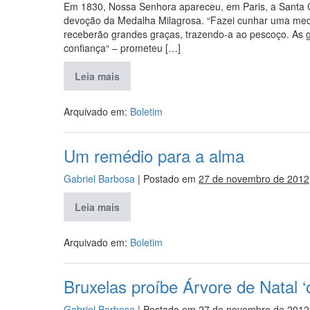
Em 1830, Nossa Senhora apareceu, em Paris, a Santa Ca
devoção da Medalha Milagrosa. “Fazei cunhar uma me
receberão grandes graças, trazendo-a ao pescoço. As
confiança“ – prometeu […]
Leia mais
Arquivado em:
Boletim
Um remédio para a alma
Gabriel Barbosa
|
Postado em
27 de novembro de 2012
Leia mais
Arquivado em:
Boletim
Bruxelas proíbe Árvore de Natal 
Gabriel Barbosa
|
Postado em
27 de novembro de 2012