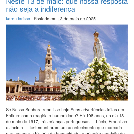
Neste 13 de maio: que nossa resposta
não seja a indiferença
karen larissa
|
Postado em
13 de maio de 2025
Se Nossa Senhora repetisse hoje Suas advertências feitas em
Fátima: como reagiria a humanidade? Há 108 anos, no dia 13
de maio de 1917, três crianças portuguesas — Lúcia, Francisco
e Jacinta — testemunharam um acontecimento que marcaria
para sempre a história da humanidade: a primeira aparição de