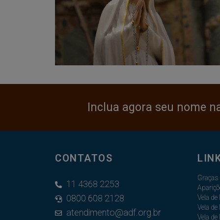
Inclua agora seu nome n
CONTATOS
LIN
Graças
11 4368 2253
Apariçõ
0800 608 2128
Vela de
Vela de
atendimento@adf.org.br
Vela de