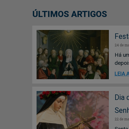
ÚLTIMOS ARTIGOS
Fest
24 de ma
Há um
depois
LEIA 
Dia 
Sen
22 de ma
Santa