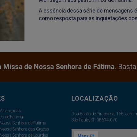
A essência dessa série de mensagens é 
como resposta para as inquietações dos 
a
Missa de Nossa Senhora de Fátima
. Basta
KS
LOCALIZAÇÃO
 Alcançadas
Rua Barão de Pirapama, 165, Jardim
es de Fátima
São Paulo, SP, 05614-070
 Nossa Senhora de Fátima
 Nossa Senhora das Graças
 Nossa Senhora de Lourdes