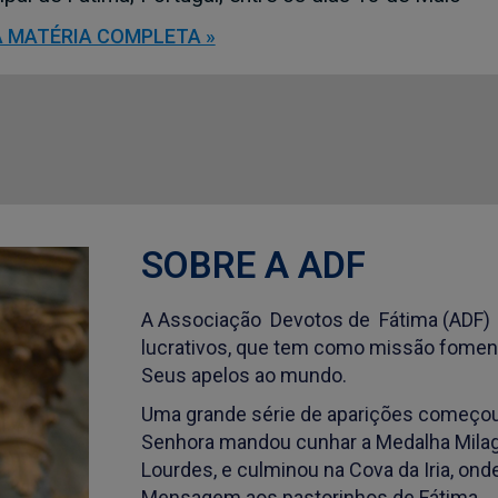
A MATÉRIA COMPLETA »
SOBRE A ADF
A Associação Devotos de Fátima (ADF) é
lucrativos, que tem como missão foment
Seus apelos ao mundo.
Uma grande série de aparições começou
Senhora mandou cunhar a Medalha Milagr
Lourdes, e culminou na Cova da Iria, on
Mensagem aos pastorinhos de Fátima.