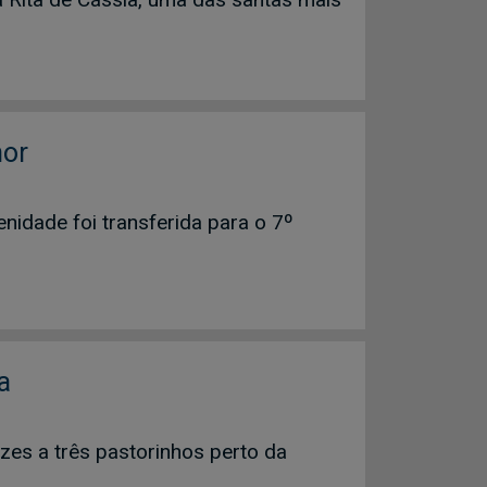
hor
idade foi transferida para o 7º
a
es a três pastorinhos perto da