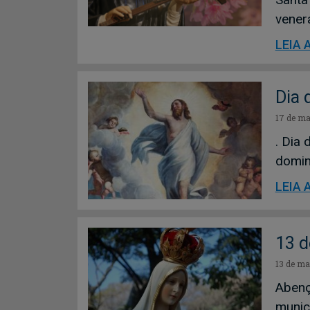
vener
LEIA 
Dia 
17 de ma
. Dia
domin
LEIA 
13 d
13 de ma
Abenç
munic