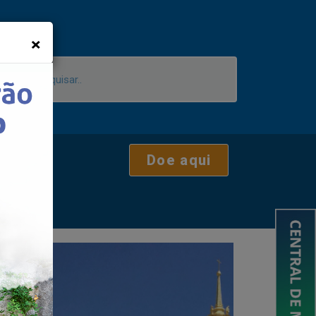
×
Doe aqui
e Fátima