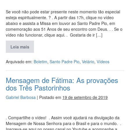
Se você não pode estar presente neste momento tão especial
esteja espiritualmente. ? . A partir das 17h, clique no vídeo
abaixo e assista a Missa em louvor ao Santo Padre Pio, em
comemoração aos 51 Anos de seu encontro com Deus. . . Se o
vídeo não funcionar, clique aqui. . Gostaria de ir […]
Leia mais
Arquivado em:
Boletim
,
Santo Padre Pio
,
Velário
,
Vídeos
Mensagem de Fátima: As provações
dos Três Pastorinhos
Gabriel Barbosa
|
Postado em
19 de setembro de 2019
. Compartilhe o vídeo! . Assim você ajudará na divulgação da
Mensagem de Nossa Senhora para o Brasil e para o mundo. .
Inscreva-se aqui no nosso canal no Youtube e acompanhe a