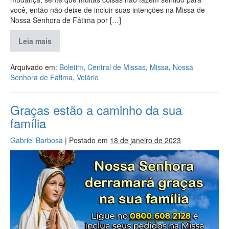
você, então não deixe de incluir suas intenções na Missa de
Nossa Senhora de Fátima por […]
Leia mais
Arquivado em:
Boletim
,
Central de Missas
,
Missa
,
Nossa
Senhora de Fátima
,
Velário
Graças estão a caminho da sua
família
Gabriel Barbosa
|
Postado em
18 de janeiro de 2023