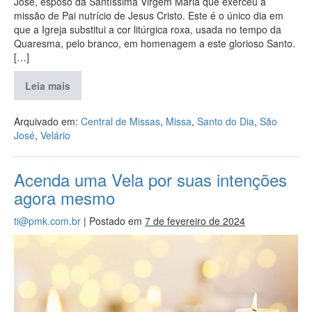
José, esposo da Santíssima Virgem Maria que exerceu a
missão de Pai nutrício de Jesus Cristo. Este é o único dia em
que a Igreja substitui a cor litúrgica roxa, usada no tempo da
Quaresma, pelo branco, em homenagem a este glorioso Santo.
[…]
Leia mais
Arquivado em:
Central de Missas
,
Missa
,
Santo do Dia
,
São
José
,
Velário
Acenda uma Vela por suas intenções
agora mesmo
ti@pmk.com.br
|
Postado em
7 de fevereiro de 2024