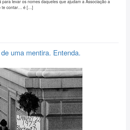
á para levar os nomes daqueles que ajudam a Associação a
 te contar… é […]
 de uma mentira. Entenda.