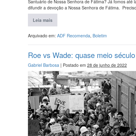
Santuário de Nossa Senhora de Fátima? Já fomos até l
difundir a devoção a Nossa Senhora de Fátima. Preciso
Leia mais
Arquivado em:
ADF Recomenda
,
Boletim
Roe vs Wade: quase meio século
Gabriel Barbosa
|
Postado em
28 de junho de 2022