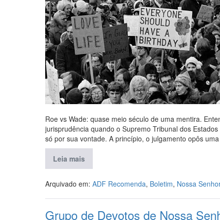
Roe vs Wade: quase meio século de uma mentira. Enten
jurisprudência quando o Supremo Tribunal dos Estados 
só por sua vontade. A princípio, o julgamento opôs u
Leia mais
Arquivado em:
ADF Recomenda
,
Boletim
,
Nossa Senhor
Grupo de Devotos de Nossa Senh