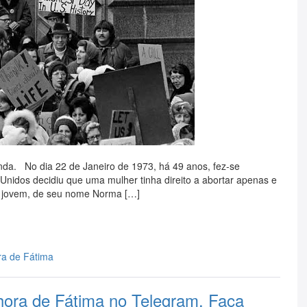
da. No dia 22 de Janeiro de 1973, há 49 anos, fez-se
Unidos decidiu que uma mulher tinha direito a abortar apenas e
ma jovem, de seu nome Norma […]
a de Fátima
ora de Fátima no Telegram. Faça