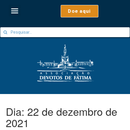
Doe aqui
Dia:
22 de dezembro de
2021