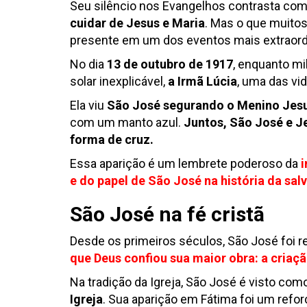
Seu silêncio nos Evangelhos contrasta com
cuidar de Jesus e Maria
. Mas o que muit
presente em um dos eventos mais extraordin
No dia
13 de outubro de 1917
, enquanto m
solar inexplicável,
a Irmã Lúcia
, uma das vi
Ela viu
São José segurando o Menino Jes
com um manto azul.
Juntos, São José e 
forma de cruz.
Essa aparição é um lembrete poderoso da
i
e do papel de São José na história da sal
São José na fé cristã
Desde os primeiros séculos, São José foi 
que Deus confiou sua maior obra:
a criaçã
Na tradição da Igreja, São José é visto com
Igreja
. Sua aparição em Fátima foi um refo