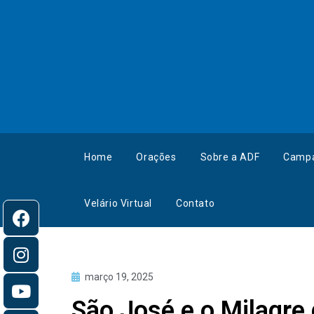
Home
Orações
Sobre a ADF
Camp
Velário Virtual
Contato
março 19, 2025
São José e o Milagre 