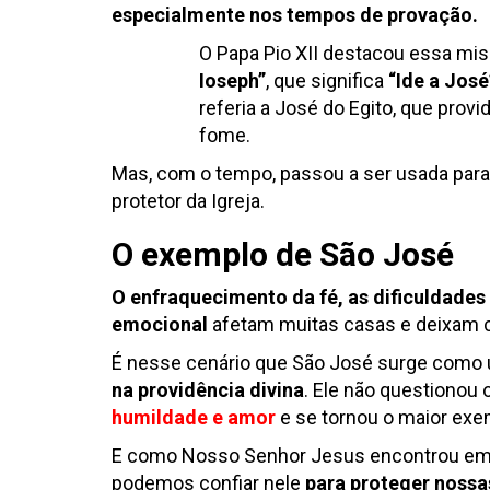
especialmente nos tempos de provação.
O Papa Pio XII destacou essa mis
Ioseph”
, que significa
“Ide a José
referia a José do Egito, que prov
fome.
Mas, com o tempo, passou a ser usada para
protetor da Igreja.
O exemplo de São José
O enfraquecimento da fé, as dificuldades f
emocional
afetam muitas casas e deixam c
É nesse cenário que São José surge com
na providência divina
. Ele não questionou
humildade e amor
e se tornou o maior exe
E como Nosso Senhor Jesus encontrou em 
podemos confiar nele
para proteger nossas