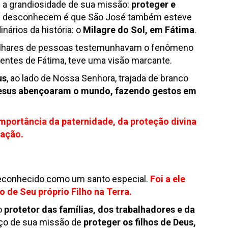
 a grandiosidade de sua missão:
proteger e
os desconhecem é que São José também esteve
ários da história: o
Milagre do Sol, em Fátima
.
ilhares de pessoas testemunhavam o fenômeno
dentes de Fátima, teve uma visão marcante.
us
, ao lado de Nossa Senhora, trajada de branco
Jesus abençoaram o mundo, fazendo gestos em
mportância da paternidade, da proteção divina
vação.
reconhecido como um santo especial.
Foi a ele
o de Seu próprio Filho na Terra
.
o
protetor das famílias, dos trabalhadores e da
rço de sua missão de
proteger os filhos de Deus,