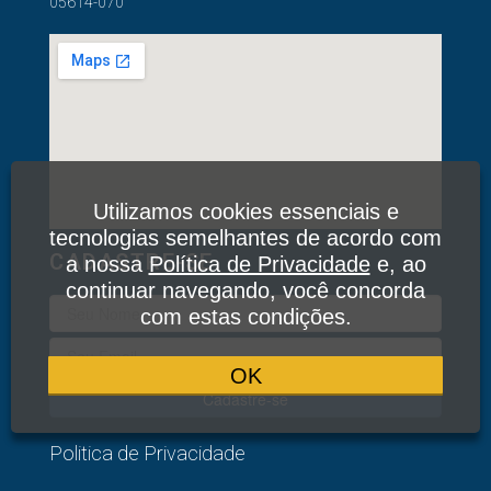
05614-070
Utilizamos cookies essenciais e
tecnologias semelhantes de acordo com
CADASTRE-SE
a nossa
Política de Privacidade
e, ao
continuar navegando, você concorda
com estas condições.
OK
Cadastre-se
Politica de Privacidade