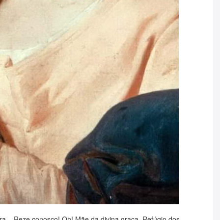
 – Reze conosco! Oh! Mãe da divina graça, Refúgio dos