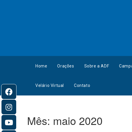
Home
Orações
Sobre a ADF
Camp
Velário Virtual
Contato
Mês:
maio 2020