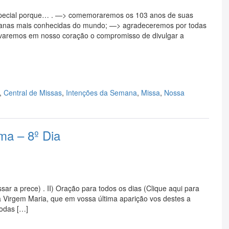
special porque… . —> comemoraremos os 103 anos de suas
ianas mais conhecidas do mundo; —> agradeceremos por todas
varemos em nosso coração o compromisso de divulgar a
,
Central de Missas
,
Intenções da Semana
,
Missa
,
Nossa
ma – 8º Dia
sar a prece) . II) Oração para todos os dias (Clique aqui para
ma Virgem Maria, que em vossa última aparição vos destes a
todas […]