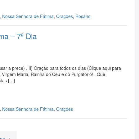
,
Nossa Senhora de Fátima
,
Orações
,
Rosário
ma – 7º Dia
sar a prece) . II) Oração para todos os dias (Clique aqui para
ma Virgem Maria, Rainha do Céu e do Purgatório! . Que
elas […]
,
Nossa Senhora de Fátima
,
Orações
imo →