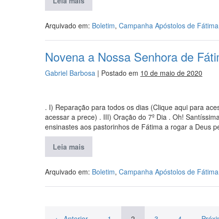
Leia mais
Arquivado em:
Boletim
,
Campanha Apóstolos de Fátima
Novena a Nossa Senhora de Fáti
Gabriel Barbosa
|
Postado em
10 de maio de 2020
. I) Reparação para todos os dias (Clique aqui para aces
acessar a prece) . III) Oração do 7º Dia . Oh! Santíssi
ensinastes aos pastorinhos de Fátima a rogar a Deus p
Leia mais
Arquivado em:
Boletim
,
Campanha Apóstolos de Fátima
← Anterior
1
2
3
4
Próx