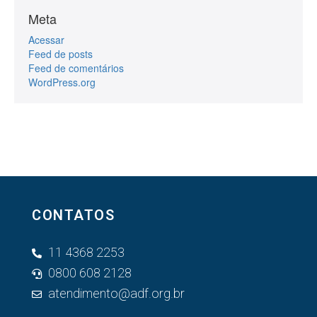
Meta
Acessar
Feed de posts
Feed de comentários
WordPress.org
CONTATOS
11 4368 2253
0800 608 2128
atendimento@adf.org.br