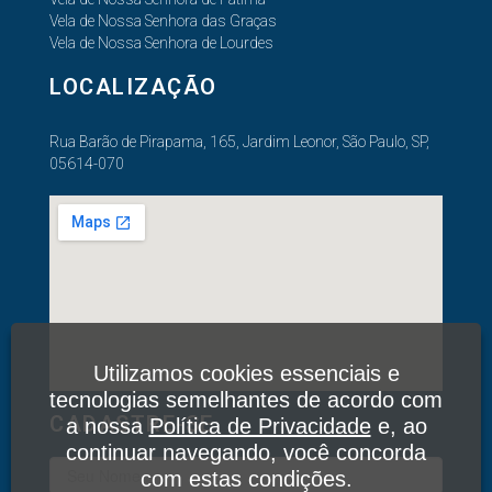
Vela de Nossa Senhora das Graças
Vela de Nossa Senhora de Lourdes
LOCALIZAÇÃO
Rua Barão de Pirapama, 165, Jardim Leonor, São Paulo, SP,
05614-070
Utilizamos cookies essenciais e
tecnologias semelhantes de acordo com
CADASTRE-SE
a nossa
Política de Privacidade
e, ao
continuar navegando, você concorda
com estas condições.