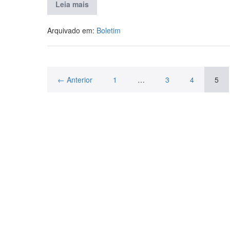
Leia mais
Arquivado em:
Boletim
← Anterior
1
…
3
4
5