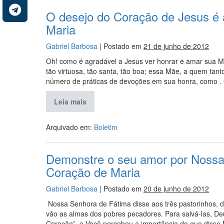
O desejo do Coração de Jesus é 
Maria
Gabriel Barbosa
|
Postado em
21 de junho de 2012
Oh! como é agradável a Jesus ver honrar e amar sua 
tão virtuosa, tão santa, tão boa; essa Mãe, a quem tant
número de práticas de devoções em sua honra, como .
Leia mais
Arquivado em:
Boletim
Demonstre o seu amor por Nossa
Coração de Maria
Gabriel Barbosa
|
Postado em
20 de junho de 2012
Nossa Senhora de Fátima disse aos três pastorinhos, du
vão as almas dos pobres pecadores. Para salvá-las, 
Coração”. a Você percebeu a importância do que disse