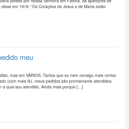
aria pedido por Nossa Senhora em Fátima. As aparições de
e disse em 1916: “Os Corações de Jesus e de Maria estão
pedido meu
ido, mas em VÁRIOS. Tantos que eu nem consigo mais contar.
irado (com mais fé), meus pedidos são prontamente atendidos,
m a qual sou atendido. Ainda mais porque […]