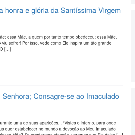
a honra e glória da Santíssima Virgem
Mãe; essa Mãe, a quem por tanto tempo obedeceu; essa Mãe,
o viu sofrer! Por isso, vede como Ele inspira um tão grande
 Ó […]
 Senhora; Consagre-se ao Imaculado
rante uma de suas aparições. . “Vistes o inferno, para onde
Deus quer estabelecer no mundo a devoção ao Meu Imaculado
 Nossa Mãe? Se prestarmos atenção, veremos que Ela deixa […]