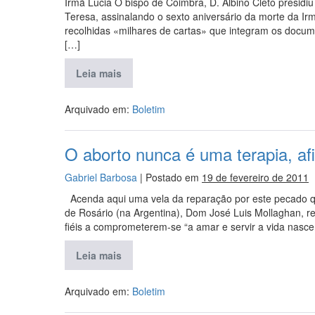
Irmã Lucia O bispo de Coimbra, D. Albino Cleto presid
Teresa, assinalando o sexto aniversário da morte da Ir
recolhidas «milhares de cartas» que integram os docume
[…]
Leia mais
Arquivado em:
Boletim
O aborto nunca é uma terapia, af
Gabriel Barbosa
|
Postado em
19 de fevereiro de 2011
Acenda aqui uma vela da reparação por este pecado 
de Rosário (na Argentina), Dom José Luis Mollaghan, r
fiéis a comprometerem-se “a amar e servir a vida nasc
Leia mais
Arquivado em:
Boletim