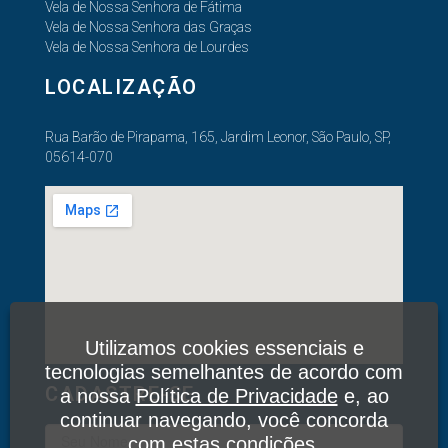
Vela de Nossa Senhora de Fátima
Vela de Nossa Senhora das Graças
Vela de Nossa Senhora de Lourdes
LOCALIZAÇÃO
Rua Barão de Pirapama, 165, Jardim Leonor, São Paulo, SP,
05614-070
Utilizamos cookies essenciais e
tecnologias semelhantes de acordo com
CADASTRE-SE
a nossa
Política de Privacidade
e, ao
continuar navegando, você concorda
com estas condições.