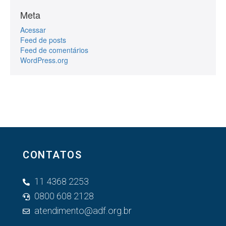
Meta
Acessar
Feed de posts
Feed de comentários
WordPress.org
CONTATOS
11 4368 2253
0800 608 2128
atendimento@adf.org.br