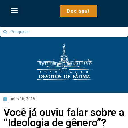
Doe aqui
junho 15, 2015
Você já ouviu falar sobre a
“Ideologia de gênero”?