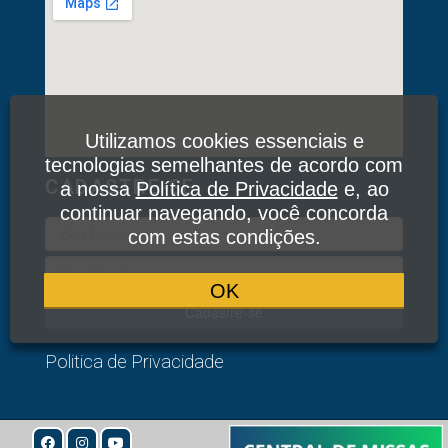
Utilizamos cookies essenciais e
tecnologias semelhantes de acordo com
CADASTRE-SE
a nossa
Política de Privacidade
e, ao
continuar navegando, você concorda
com estas condições.
OK
Cadastre-se
Politica de Privacidade
© 2020
Todos os Direitos Reservados: Associação Devotos