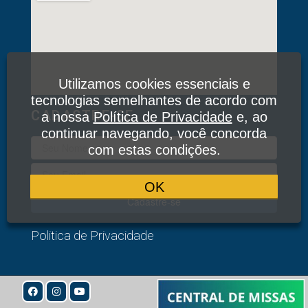
Utilizamos cookies essenciais e
tecnologias semelhantes de acordo com
CADASTRE-SE
a nossa
Política de Privacidade
e, ao
continuar navegando, você concorda
com estas condições.
OK
Cadastre-se
Politica de Privacidade
© 2020
Todos os Direitos Reservados: Associação Devotos
de Fátima