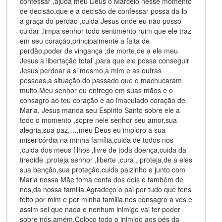
confessar ,ajuda meu Deus o Marcelo nesse momento
de decisão,que e a decisão de confessar possa da-lo
a graça do perdão ,cuida Jesus onde eu não posso
cuidar ,limpa senhor todo sentimento ruim que ele traz
em seu coração,principalmente a falta de
perdão,poder de vingança ,de morte,de a ele meu
Jesus a libertação total ,para que ele possa conseguir
Jesus perdoar a si mesmo,a mim e as outras
pessoas,a situação do passado que o machucaram
muito.Meu senhor eu entrego em suas mãos e o
consagro ao teu coração e ao imaculado coração de
Maria, Jesus manda seu Espirito Santo sobre ele a
todo o momento ,sopre nele senhor seu amor,sua
alegria,sua paz,…,meu Deus eu imploro a sua
misericórdia na minha família,cuida de todos nos
,cuida dos meus filhos ,livre de toda doença,cuida da
tireoide ,proteja senhor ,liberte ,cura , proteja,de a eles
sua benção,sua proteção,cuida paizinho e junto com
Maria nossa Mãe toma conta dos dois e também de
nós,da nossa familia.Agradeço o pai por tudo que tens
feito por mim e por minha familia,nos consagro a vos e
assim sei que nada e nenhum inimigo vai ter poder
sobre nós.amém.Coloco todo o inimigo aos pés da