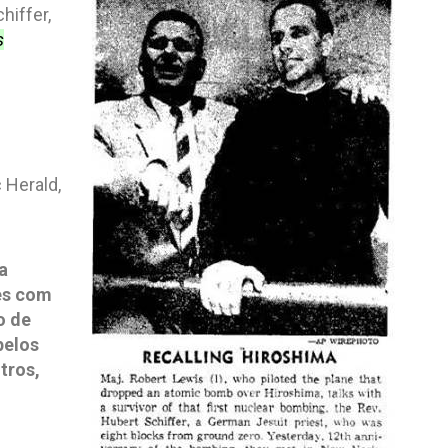
hiffer,
s
 Herald,
e
a
es com
o de
pelos
tros,