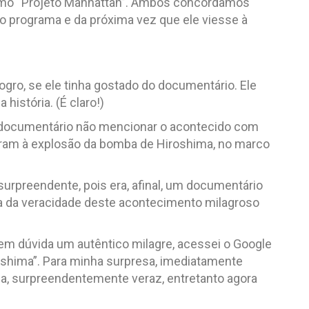
mo “Projeto Manhattan”. Ambos concordamos
 programa e da próxima vez que ele viesse à
ogro, se ele tinha gostado do documentário. Ele
história. (É claro!)
 documentário não mencionar o acontecido com
eram à explosão da bomba de Hiroshima, no marco
surpreendente, pois era, afinal, um documentário
va da veracidade deste acontecimento milagroso
em dúvida um autêntico milagre, acessei o Google
roshima”. Para minha surpresa, imediatamente
ia, surpreendentemente veraz, entretanto agora