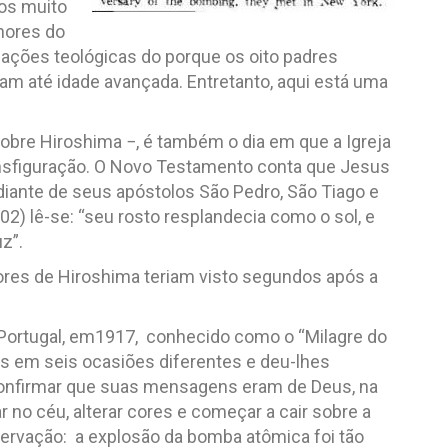
os muito
nores do
icações teológicas do porque os oito padres
am até idade avançada. Entretanto, aqui está uma
obre Hiroshima −, é também o dia em que a Igreja
ansfiguração. O Novo Testamento conta que Jesus
 diante de seus apóstolos São Pedro, São Tiago e
2) lê-se: “seu rosto resplandecia como o sol, e
z”.
res de Hiroshima teriam visto segundos após a
 Portugal, em1917, conhecido como o “Milagre do
ças em seis ocasiões diferentes e deu-lhes
confirmar que suas mensagens eram de Deus, na
r no céu, alterar cores e começar a cair sobre a
servação: a explosão da bomba atômica foi tão