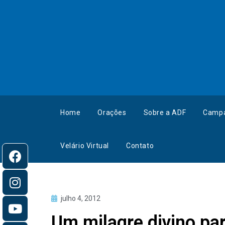
Home
Orações
Sobre a ADF
Camp
Velário Virtual
Contato
julho 4, 2012
Um milagre divino pa