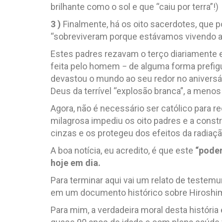
brilhante como o sol e que “caiu por terra”!)
3 )
Finalmente, há os oito sacerdotes, que po
“sobreviveram porque estávamos vivendo 
Estes padres rezavam o terço diariamente 
feita pelo homem − de alguma forma prefigur
devastou o mundo ao seu redor no aniversár
Deus da terrível “explosão branca”, a menos
Agora, não é necessário ser católico para 
milagrosa impediu os oito padres e a cons
cinzas e os protegeu dos efeitos da radiaçã
A boa notícia, eu acredito, é que este
“poder
hoje em dia.
Para terminar aqui vai um relato de teste
em um documento histórico sobre Hiroshima
Para mim, a verdadeira moral desta históri