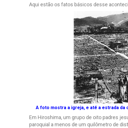
Aqui estão os fatos básicos desse acontec
A foto mostra a igreja, e até a estrada d
Em Hiroshima, um grupo de oito padres jesuí
paroquial a menos de um quilômetro de dis