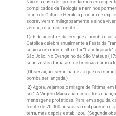
Não é o caso de aprofundarmos em aspect
complicados da Teologia e nem nos porme
artigo do Catholic Herald à procura de expl
sobreviveram milagrosamente e ainda viver
versão, resumidamente.
1)
6 de agosto − dia em que a bomba caiu s
Católica celebra anualmente a Festa da Tr
subiu a um monte alto e foi “transfigurado”
São João. No Evangelho de São Mateus (17:0
suas vestes tornaram-se brancas como a lu
(Observação: semelhante ao que os morado
bomba ser lançada.)
2)
Agora, vejamos o milagre de Fátima, em
sol”. A Virgem Maria apareceu a três crian
mensagens proféticas. Para, em seguida, 
frente de 70.000 pessoas o sol pareceu gira
terra, mas depois estabilizou. (Segunda ob