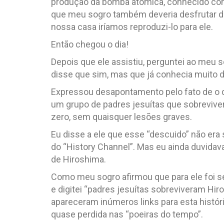
produção da bomba atômica, conhecido co
que meu sogro também deveria desfrutar do
nossa casa iríamos reproduzi-lo para ele.
Então chegou o dia!
Depois que ele assistiu, perguntei ao meu s
disse que sim, mas que já conhecia muito da 
Expressou desapontamento pelo fato de o
um grupo de padres jesuítas que sobreviv
zero, sem quaisquer lesões graves.
Eu disse a ele que esse “descuido” não era 
do “History Channel”. Mas eu ainda duvida
de Hiroshima.
Como meu sogro afirmou que para ele foi s
e digitei “padres jesuítas sobreviveram Hi
apareceram inúmeros links para esta histór
quase perdida nas “poeiras do tempo”.