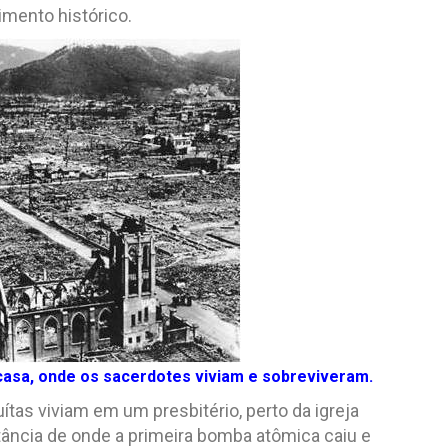
imento histórico.
a casa, onde os sacerdotes viviam e sobreviveram.
tas viviam em um presbitério, perto da igreja
tância de onde a primeira bomba atômica caiu e