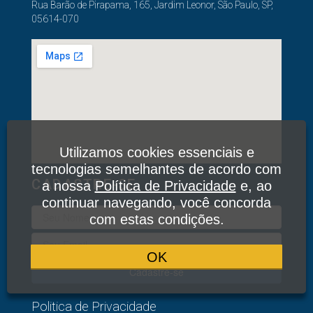
Rua Barão de Pirapama, 165, Jardim Leonor, São Paulo, SP,
05614-070
Utilizamos cookies essenciais e
tecnologias semelhantes de acordo com
CADASTRE-SE
a nossa
Política de Privacidade
e, ao
continuar navegando, você concorda
com estas condições.
OK
Cadastre-se
Politica de Privacidade