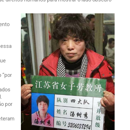
ento
messa
que
o “por
gados
.
ão por
eteram