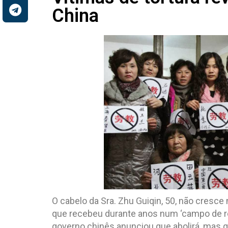
China
O cabelo da Sra. Zhu Guiqin, 50, não cresc
que recebeu durante anos num ‘campo de ree
governo chinês anunciou que abolirá, mas q