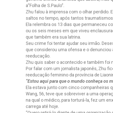
a“Folha de S.Paulo”.
Zhu falou à imprensa com o olhar perdido. E
saltos no tempo, após tantos traumatismos
Ela relembra os 13 dias que permaneceu c
ou os seis meses em que viveu enclausurad
que também era sua latrina.
Seu crime foi tentar ajudar seu irmão. Des
que considerou uma ofensa e o denunciou à
reeducação.
Zhu quis saber o acontecido e também foi
Por falar com um jornalista japonês, Zhu f
reeducação feminino da província de Liaoni
“Estou aqui para que o mundo conheça os m
Ela estava junto com cinco companheiras q
Wang, 56, teve que sobreviver a uma opera
na qual o médico, para torturá-la, fez um 
carrega até hoje.
“Quero retirá-lo diante de uma organização