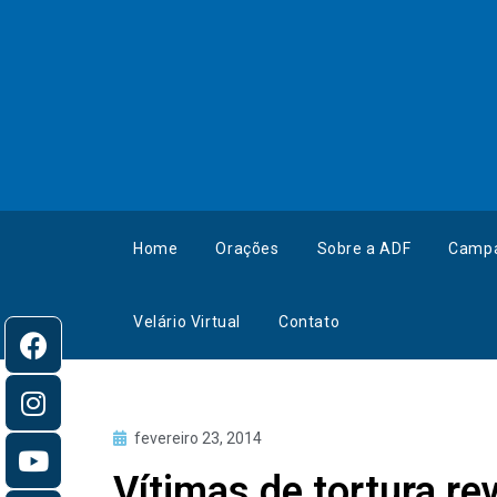
Home
Orações
Sobre a ADF
Camp
Velário Virtual
Contato
fevereiro 23, 2014
Vítimas de tortura re