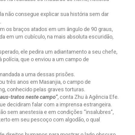
la não consegue explicar sua história sem dar
.
om os braços atados em um ângulo de 90 graus,
a em um cubículo, na mais absoluta escuridão,
esperado, ele pedira um adiantamento a seu chefe,
 polícia, que o enviou a um campo de
 mandada a uma dessas prisões.
icou três anos em Masanjia, o campo de
ng, conhecido pelas graves torturas.
aus-tratos neste campo”
, conta Zhu à Agência Efe.
ue decidiram falar com a imprensa estrangeira.
ção sem anestesia e em condições “insalubres”,
enxerto em seu pescoço com algodão, o qual
 de direitos humanos para mostrar o lado obscuro