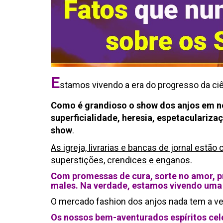
E
stamos vivendo a era do progresso da ciê
Como é grandioso o show dos anjos em n
superficialidade, heresia, espetaculariza
show
.
As igreja, livrarias e bancas de jornal estã
superstições, crendices e enganos
.
Com promessas de cura, sorte no amor, pr
males. Na verdade, estamos vivendo uma t
O mercado fashion dos anjos nada tem a 
Os nossos bem-aventurados espíritos cel