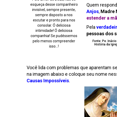
Quem responde
esqueça desse companheiro
invisível, sempre presente,
Anjos
,
Madre 
sempre disposto a nos
estender a mã
escutar e pronto para nos
consolar. Ó deliciosa
Pela
verdadeir
intimidade! Ó deliciosa
pessoas dos s
companhia! Se pudéssemos
pelo menos compreender
Fonte: Pe. Ináci
História da Igr
isso…!
Você lida com problemas que aparentam ser
na imagem abaixo e coloque seu nome nes
Causas Impossíveis
.