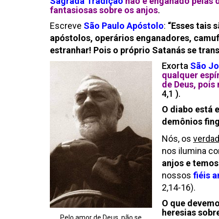
Sagrada Tradição
não é enganado pelas d
fantasiosas sobre os anjos
.
Escreve
São Paulo Apóstolo
:
“Esses tais 
apóstolos, operários enganadores, camufl
estranhar! Pois o próprio Satanás se trans
Exorta
São Jo
qualquer espír
de Deus, pois
4,1 ).
O diabo está 
demônios fing
Nós, os
verdad
nos ilumina c
anjos e temos
nossos
fiéis 
2,14-16).
O que devemos
heresias sobr
Pelo amor de Deus, não se