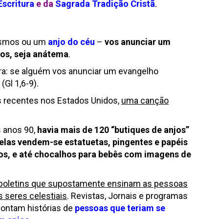
Escritura
e da
Sagrada Tradição Cristã
.
mesmos ou um
anjo do céu
–
vos anunciar um
os, seja anátema
.
ora: se alguém vos anunciar um evangelho
(Gl 1,6-9).
 recentes nos Estados Unidos,
uma canção
 anos 90,
havia mais de 120 “butiques de anjos”
elas vendem-se estatuetas, pingentes e papéis
jos, e até chocalhos para bebês com imagens de
 boletins que supostamente ensinam as pessoas
s seres celestiais
. Revistas, Jornais e programas
contam histórias de
pessoas que teriam se