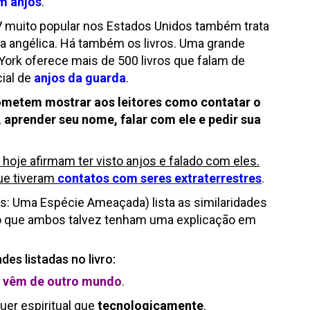
m anjos
.
 muito popular nos Estados Unidos também trata
a angélica. Há também os livros. Uma grande
 York oferece mais de 500 livros que falam de
ial de
anjos da guarda
.
rometem mostrar aos leitores como contatar o
 aprender seu nome, falar com ele e pedir sua
hoje afirmam ter visto anjos e falado com eles.
ue tiveram
contatos com seres extraterrestres
.
s: Uma Espécie Ameaçada) lista as similaridades
ndo que ambos talvez tenham uma explicação em
es listadas no livro:
s vêm de outro mundo
.
er espiritual que
tecnologicamente
.