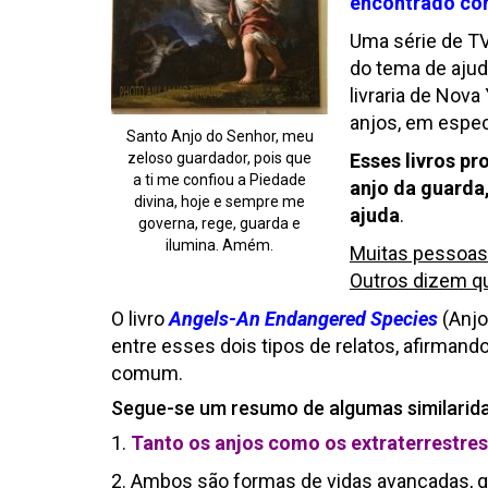
encontrado co
Uma série de TV
do tema de ajud
livraria de Nova
anjos, em espec
Santo Anjo do Senhor, meu
zeloso guardador, pois que
Esses livros p
a ti me confiou a Piedade
anjo da guarda,
divina, hoje e sempre me
ajuda
.
governa, rege, guarda e
ilumina. Amém.
Muitas pessoas 
Outros dizem q
O livro
Angels-An Endangered Species
(Anjo
entre esses dois tipos de relatos, afirma
comum.
Segue-se um resumo de algumas similaridad
1.
Tanto os anjos como os extraterrestre
2.
Ambos são formas de vidas avançadas, qu