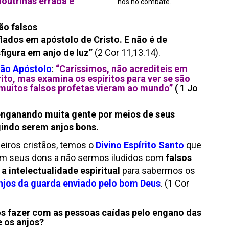
outrinas errada e
nos no combate.
são falsos
ados em apóstolo de Cristo. E não é de
figura em anjo de luz”
(2 Cor 11,13.14).
ão Apóstolo
:
“Caríssimos, não acrediteis em
ito, mas examina os espíritos para ver se são
 muitos falsos profetas vieram ao mundo”
( 1 Jo
enganando muita gente por meios de seus
indo serem anjos bons.
eiros cristãos
, temos o
Divino Espírito Santo
que
om seus dons a não sermos iludidos com
falsos
 a intelectualidade
espiritual
para sabermos os
anjos da guarda enviado pelo bom Deus
. (1 Cor
 fazer com as pessoas caídas pelo engano das
e os anjos?