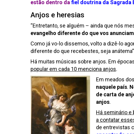
estão dentro da
fiel doutrina da Sagrada 
Anjos e heresias
“Entretanto, se alguém – ainda que nós 
evangelho diferente do que vos anunciam
Como já vo-lo dissemos, volto a dizê-lo ag
diferente do que recebestes, seja anátema” 
Há muitas músicas sobre anjos. Em épocas
popular em cada 10 menciona anjos
.
Em meados dos
naquele país
.
N
de carta de an
anjos
.
Há seminário e
a contatar esse
de entrevistas 