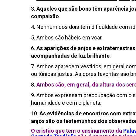
3.
Aqueles que são bons têm aparência jo
compaixão
.
4. Nenhum dos dois tem dificuldade com idi
5. Ambos são hábeis em voar.
6.
As aparições de anjos e extraterrestres
acompanhadas de luz brilhante
.
7. Ambos aparecem vestidos, em geral co
ou túnicas justas. As cores favoritas são br
8.
Ambos são, em geral, da altura dos se
9. Ambos expressam preocupação com o s
humanidade e com o planeta.
10.
As evidências de encontros com extra
anjos são os testemunhos dos observado
O cristão que tem o ensinamento da
Pala