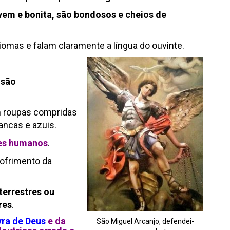
vem e bonita, são bondosos e cheios de
omas e falam claramente a língua do ouvinte.
 são
m roupas compridas
ancas e azuis.
res humanos
.
ofrimento da
terrestres ou
res
.
vra de Deus
e da
São Miguel Arcanjo, defendei-