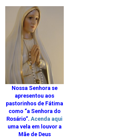
Nossa Senhora se
apresentou aos
pastorinhos de Fátima
como “a Senhora do
Rosário”.
Acenda aqui
uma vela em louvor a
Mãe de Deus