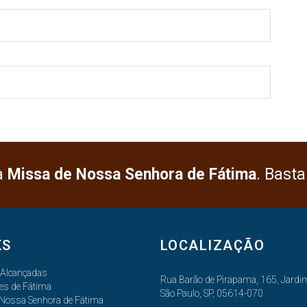
a
Missa de Nossa Senhora de Fátima
. Basta
KS
LOCALIZAÇÃO
 Alcançadas
Rua Barão de Pirapama, 165, Jardim
es de Fátima
São Paulo, SP, 05614-070
 Nossa Senhora de Fátima