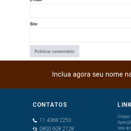
Site
Inclua agora seu nome n
CONTATOS
LIN
Graças
11 4368 2253
Apariçõ
0800 608 2128
Vela de