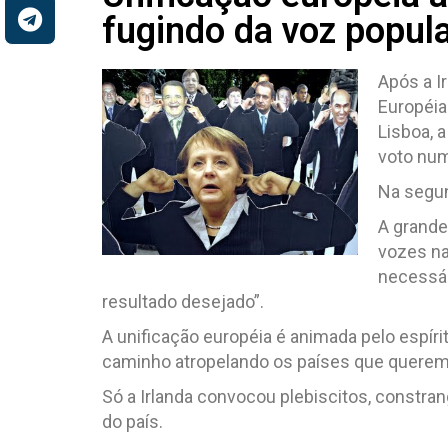
fugindo da voz popul
Após a I
Européia
Lisboa, 
voto num
Na segun
A grande
vozes na
necessár
resultado desejado”.
A unificação européia é animada pelo espíri
caminho atropelando os países que querem r
Só a Irlanda convocou plebiscitos, constran
do país.