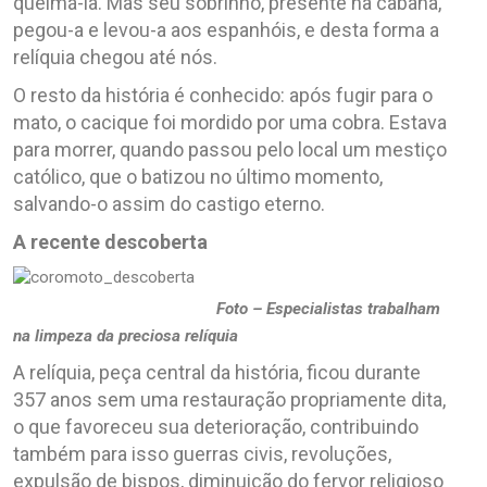
queimá-la. Mas seu sobrinho, presente na cabana,
pegou-a e levou-a aos espanhóis, e desta forma a
relíquia chegou até nós.
O resto da história é conhecido: após fugir para o
mato, o cacique foi mordido por uma cobra. Estava
para morrer, quando passou pelo local um mestiço
católico, que o batizou no último momento,
salvando-o assim do castigo eterno.
A recente descoberta
Foto – Especialistas trabalham
na limpeza da preciosa relíquia
A relíquia, peça central da história, ficou durante
357 anos sem uma restauração propriamente dita,
o que favoreceu sua deterioração, contribuindo
também para isso guerras civis, revoluções,
expulsão de bispos, diminuição do fervor religioso