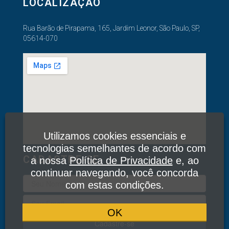
LOCALIZAÇÃO
Rua Barão de Pirapama, 165, Jardim Leonor, São Paulo, SP,
05614-070
Utilizamos cookies essenciais e
tecnologias semelhantes de acordo com
CADASTRE-SE
a nossa
Política de Privacidade
e, ao
continuar navegando, você concorda
com estas condições.
OK
Cadastre-se