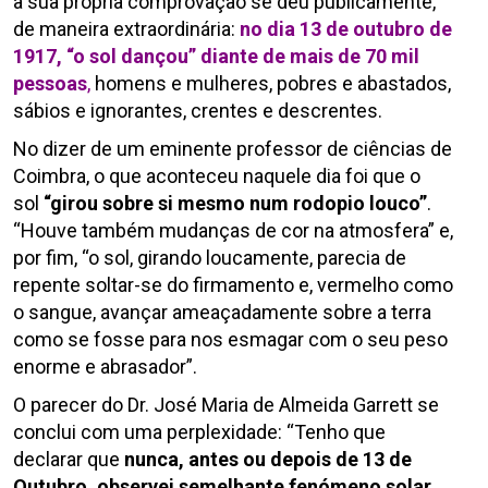
a sua própria comprovação se deu publicamente,
de maneira extraordinária:
no dia 13 de outubro de
1917, “o sol dançou” diante de mais de 70 mil
pessoas
,
homens e mulheres, pobres e abastados,
sábios e ignorantes, crentes e descrentes.
No dizer de um eminente professor de ciências de
Coimbra, o que aconteceu naquele dia foi que o
sol
“girou sobre si mesmo num rodopio louco”
.
“Houve também mudanças de cor na atmosfera” e,
por fim, “o sol, girando loucamente, parecia de
repente soltar-se do firmamento e, vermelho como
o sangue, avançar ameaçadamente sobre a terra
como se fosse para nos esmagar com o seu peso
enorme e abrasador”.
O parecer do Dr. José Maria de Almeida Garrett se
conclui com uma perplexidade: “Tenho que
declarar que
nunca, antes ou depois de 13 de
Outubro, observei semelhante fenómeno solar