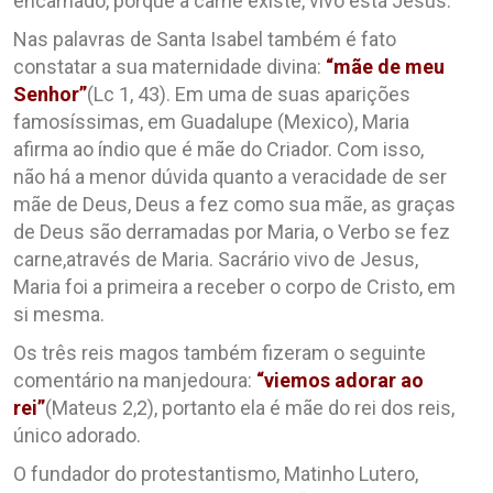
encarnado, porque a carne existe, vivo está Jesus.
Nas palavras de Santa Isabel também é fato
constatar a sua maternidade divina:
“mãe de meu
Senhor”
(Lc 1, 43). Em uma de suas aparições
famosíssimas, em Guadalupe (Mexico), Maria
afirma ao índio que é mãe do Criador. Com isso,
não há a menor dúvida quanto a veracidade de ser
mãe de Deus, Deus a fez como sua mãe, as graças
de Deus são derramadas por Maria, o Verbo se fez
carne,através de Maria. Sacrário vivo de Jesus,
Maria foi a primeira a receber o corpo de Cristo, em
si mesma.
Os três reis magos também fizeram o seguinte
comentário na manjedoura:
“viemos adorar ao
rei”
(Mateus 2,2), portanto ela é mãe do rei dos reis,
único adorado.
O fundador do protestantismo, Matinho Lutero,