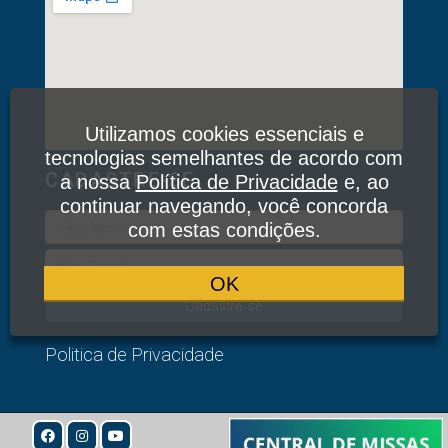
Utilizamos cookies essenciais e
tecnologias semelhantes de acordo com
CADASTRE-SE
a nossa
Política de Privacidade
e, ao
continuar navegando, você concorda
com estas condições.
OK
Cadastre-se
Politica de Privacidade
© 2020
Todos os Direitos Reservados: Associação Devotos