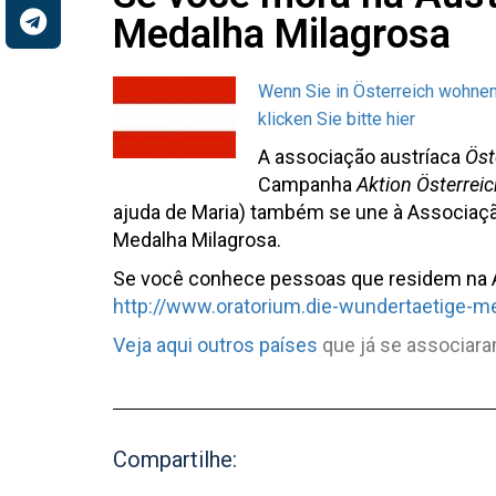
Medalha Milagrosa
Wenn Sie in Österreich wohne
klicken Sie bitte hier
A
associação austríaca
Öst
Campanha
Aktion Österreic
ajuda de Maria) também se une à Associaçã
Medalha Milagrosa.
S
e você conhece pessoas que residem na Áus
http://www.oratorium.die-wundertaetige-med
Veja aqui outros países
que já se associara
Compartilhe: