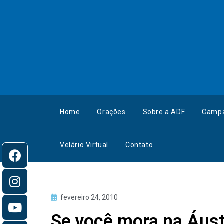
Home
Orações
Sobre a ADF
Camp
Velário Virtual
Contato
fevereiro 24, 2010
Se você mora na Áustr