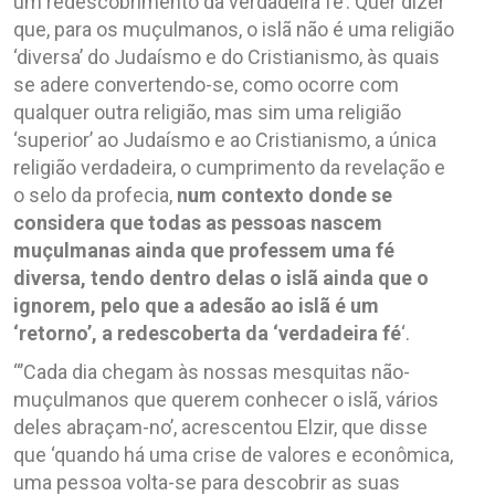
um redescobrimento da verdadeira fé’. Quer dizer
que, para os muçulmanos, o islã não é uma religião
‘diversa’ do Judaísmo e do Cristianismo, às quais
se adere convertendo-se, como ocorre com
qualquer outra religião, mas sim uma religião
‘superior’ ao Judaísmo e ao Cristianismo, a única
religião verdadeira, o cumprimento da revelação e
o selo da profecia,
num contexto donde se
considera que todas as pessoas nascem
muçulmanas ainda que professem uma fé
diversa, tendo dentro delas o islã ainda que o
ignorem, pelo que a adesão ao islã é um
‘retorno’, a redescoberta da ‘verdadeira fé
‘.
“’Cada dia chegam às nossas mesquitas não-
muçulmanos que querem conhecer o islã, vários
deles abraçam-no’, acrescentou Elzir, que disse
que ‘quando há uma crise de valores e econômica,
uma pessoa volta-se para descobrir as suas