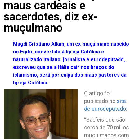
maus cardeais e
sacerdotes, diz ex-
muçulmano
Magdi Cristiano Allam, um ex-muçulmano nascido
no Egito, convertido à Igreja Católica e
naturalizado italiano, jornalista e eurodeputado,
escreveu que se a Itália cair nos braços do
islamismo, será por culpa dos maus pastores da
Igreja Católica.
O artigo foi
publicado no
site
do eurodeputado
:
“Sabíeis que são
cerca de 70 mil os
muçulmanos com