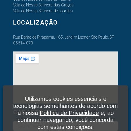
Vela de Nossa Senhora das Graças
Vela de Nossa Senhora de Lourdes
LOCALIZAÇÃO
Rua Barão de Pirapama, 165, Jardim Leonor, São Paulo, SP,
05614-070
Utilizamos cookies essenciais e
tecnologias semelhantes de acordo com
CADASTRE-SE
a nossa
Política de Privacidade
e, ao
continuar navegando, você concorda
com estas condições.