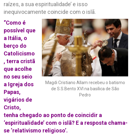
raízes, a sua espiritualidade’ e isso
inequivocamente coincide com o islã.
“Como é
possível que
a Itália, o
berço do
Catolicismo
, terra cristã
que acolhe
no seu seio
Magdi Cristiano Allam recebeu o batismo
a Igreja dos
de S.S.Bento XVI na basílica de São
Papas,
Pedro
vigários de
Cristo,
tenha chegado ao ponto de coincidir a
‘espiritualidade’ com o islã? E a resposta chama-
se ‘relativismo religioso’.