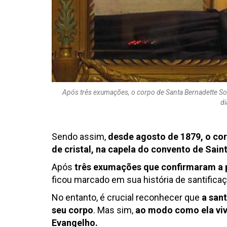
Após três exumações, o corpo de Santa Bernadette Sou
di
Sendo assim,
d
esde agosto de 1879, o co
de cristal, na capela do convento de Sain
Após
três exumações que confirmaram a 
ficou marcado em sua história de santificaç
No entanto, é crucial reconhecer que
a san
seu corpo
. Mas sim,
ao modo como ela vi
Evangelho.