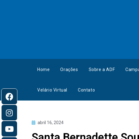
Home
Orações
Sobre a ADF
Camp
Velário Virtual
Contato
abril 16, 2024
Santa Bernadette Soub