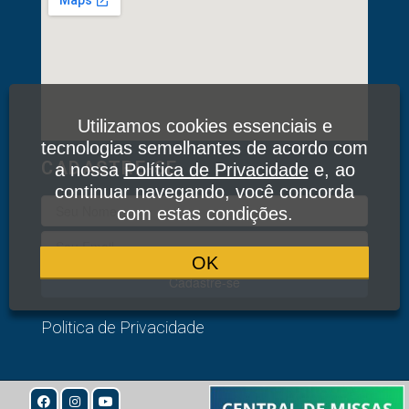
Utilizamos cookies essenciais e
tecnologias semelhantes de acordo com
CADASTRE-SE
a nossa
Política de Privacidade
e, ao
continuar navegando, você concorda
com estas condições.
OK
Cadastre-se
Politica de Privacidade
© 2020
Todos os Direitos Reservados: Associação Devotos