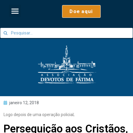
Doe aqui
janeiro 12, 2018
Logo depois de uma operação policial;
Perseguição aos Cristãos,