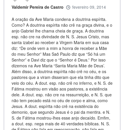
Valdemir Pereira de Castro
fevereiro 09, 2014
A oração da Ave Maria condena a doutrina espírita.
Como? A doutrina espírita não crê na graça divina, e o
anjo Gabriel lhe chama cheia de graça. A doutrina
esp. não cre na divindade de N. S. Jesus Cristo, mas
santa izabel ao receber a Virgem Maria em sua casa
diz: “De onde vem a mim a honra de receber a Mãe
do meu Senhor” Mas Saõ Paulo diz que “Só há um
Senhor” e Davi diz que o “Senhor é Deus.” Por isso
dizemos na Ave Maria “Santa Maria Mãe de Deus’.
Além disso, a doutrina espírita não crê no céu, e os
pastores que a viram disseram que ela tinha dito que
veio do céu. A dout. esp. não crê no inferno, e N. S. de
Fátima mostrou em visão aos pastores, a existência
dele. A dout. esp. não cre na ressurreição, e N. S. que
não tem pecado está no céu de corpo e alma, como
Jesus. A dout. espírita não crê na existência do
demonio, que segundo Jesus é o pai da mentira. e N.
S. de Fátima mostrou-lhes esse anjo decaído. Emfim,
a dout. esp. nega mais de 40 verdades bíblicas. N. S.
de Fátima não fala em reencarnação, não fala em