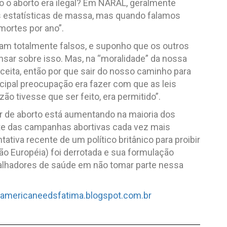
 o aborto era ilegal? Em NARAL, geralmente
as estatísticas de massa, mas quando falamos
mortes por ano”.
am totalmente falsos, e suponho que os outros
sar sobre isso. Mas, na “moralidade” da nossa
aceita, então por que sair do nosso caminho para
ncipal preocupação era fazer com que as leis
ão tivesse que ser feito, era permitido”.
r de aborto está aumentando na maioria dos
te das campanhas abortivas cada vez mais
tativa recente de um político britânico para proibir
ão Européia) foi derrotada e sua formulação
abalhadores de saúde em não tomar parte nessa
//americaneedsfatima.blogspot.com.br