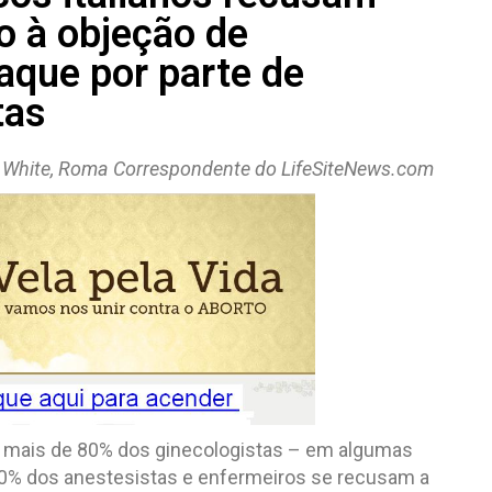
to à objeção de
aque por parte de
tas
y White, Roma Correspondente do LifeSiteNews.com
ue mais de 80% dos ginecologistas – em algumas
 50% dos anestesistas e enfermeiros se recusam a