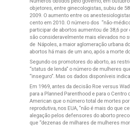
Números obtidos pelo governo, em outubro 
objetores, entre ginecologistas, subiu de 5
2009. O aumento entre os anestesiologistas
cento em 2010. O número dos “não-médicos”
participar de abortos aumentou de 38,6 por 
são consideravelmente mais elevados no sul
de Nápoles, a maior aglomeração urbana do 
abortos há mais de um ano, após a morte do
Segundo os promotores do aborto, as restr
“status de lenda” o número de mulheres que 
“inseguro”. Mas os dados disponíveis indic
Em 1969, antes da decisão Roe versus Wade 
para a Planned Parenthood e para o Centro 
American que o número total de mortes por
reprodutiva, nos EUA, “não é mais do que ce
alegação pelos defensores do aborto preco
que “dezenas de milhares de mulheres morr