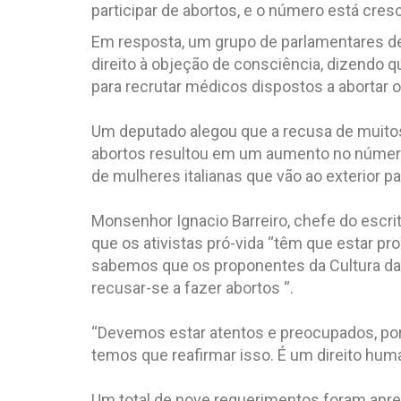
participar de abortos, e o número está cres
Em resposta, um grupo de parlamentares de 
direito à objeção de consciência, dizendo 
para recrutar médicos dispostos a abortar 
.
Um deputado alegou que a recusa de muitos 
abortos resultou em um aumento no número 
de mulheres italianas que vão ao exterior pa
.
Monsenhor Ignacio Barreiro, chefe do escri
que os ativistas pró-vida “têm que estar pr
sabemos que os proponentes da Cultura da M
recusar-se a fazer abortos “.
.
“Devemos estar atentos e preocupados, por
temos que reafirmar isso. É um direito hum
.
Um total de nove requerimentos foram apre