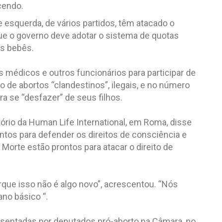
cendo.
esquerda, de vários partidos, têm atacado o
que o governo deve adotar o sistema de quotas
os bebês.
médicos e outros funcionários para participar de
de abortos “clandestinos”, ilegais, e no número
ra se “desfazer” de seus filhos.
tório da Human Life International, em Roma, disse
ontos para defender os direitos de consciência e
orte estão prontos para atacar o direito de
que isso não é algo novo”, acrescentou. “Nós
ano básico “.
sentadas por deputados pró-aborto na Câmara, no