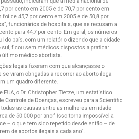
passado, indicaram que a média nacional de
8,7 por cento em 2005 e de 70,7 por cento em
 foi de 45,7 por cento em 2005 e de 50,8 por
, funcionários de hospitais, que se recusam a
cento para 44,7 por cento. Em geral, os números
 do país, com um relatório dizendo que a cidade
sul, ficou sem médicos dispostos a praticar
 último médico abortista.
ições legais fizeram com que alcançasse o
se viram obrigadas a recorrer ao aborto ilegal
am um quadro diferente.
EUA, o Dr. Christopher Tietze, um estatístico
de Controle de Doenças, escreveu para a Scientific
 todas as causas entre as mulheres em idade
rca de 50.000 por ano.” Isso torna impossível a
ce – o que tem sido repetido desde então – de
em de abortos ilegais a cada ano”.