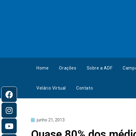
Home
Orações
Sobre a ADF
Camp
Velário Virtual
Contato
junho 21, 2013
Quase 80% dos médic