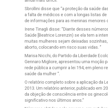
ainda mais difícil.”
Sbrollini disse que “a proteção da saúde 
a falta de médicos e com a longas listas d
de informações para as meninas menores de
Irene Tinagli disse: “Diante desses números 
Saúde [Beatrice Lorenzin) se ela tem a int
muitas mulheres sejam deixadas sozinhas, 
aborto, colocando em risco suas vidas. ”
Marisa Nicchi, do Partido da Liberdade Ecolo
Gennaro Migliore, apresentou uma moção par
rede pública a cumprir a lei 194, em pleno r
saúde da mulher “.
O relatório completo sobre a aplicação da
2013. Um relatório anterior, publicado em 2
da objeção de consciência entre os gineco
significativo nos últimos anos.”