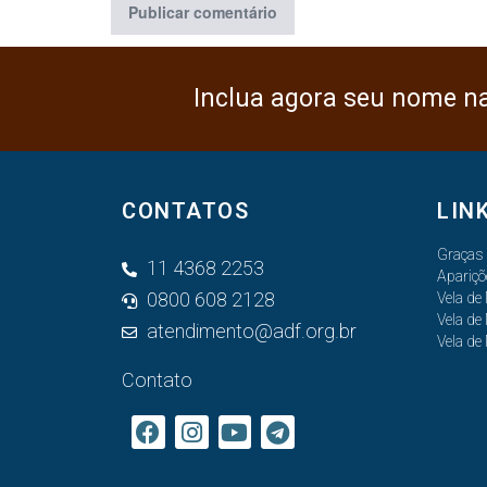
Inclua agora seu nome n
CONTATOS
LIN
Graças
11 4368 2253
Apariçõ
0800 608 2128
Vela de
Vela de
atendimento@adf.org.br
Vela de
Contato