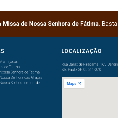
a
Missa de Nossa Senhora de Fátima
. Basta
KS
LOCALIZAÇÃO
 Alcançadas
Rua Barão de Pirapama, 165, Jardim
es de Fátima
São Paulo, SP, 05614-070
 Nossa Senhora de Fátima
 Nossa Senhora das Graças
 Nossa Senhora de Lourdes