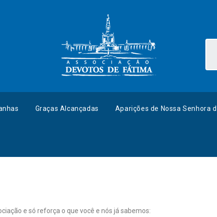
anhas
Graças Alcançadas
Aparições de Nossa Senhora d
iação e só reforça o que você e nós já sabemos: