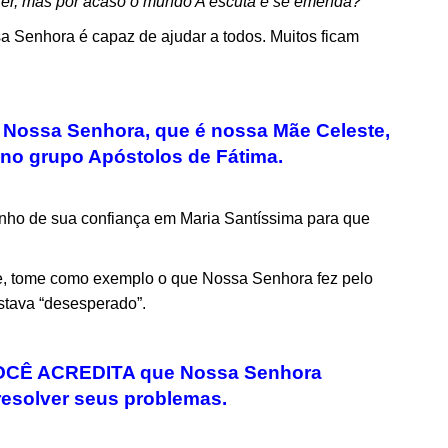
rer, mas por acaso o mundo A escuta e se emenda?”
 Senhora é capaz de ajudar a todos. Muitos ficam
e Nossa Senhora, que é nossa Mãe Celeste,
e no grupo Apóstolos de Fátima
.
nho de sua confiança em Maria Santíssima para que
de, tome como exemplo o que Nossa Senhora fez pelo
stava “desesperado”.
 VOCÊ ACREDITA que Nossa Senhora
 resolver seus problemas
.