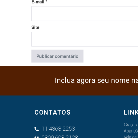
E-mail
*
Site
Inclua agora seu nome n
CONTATOS
LIN
Graças
11 4368 2253
Apariçõ
0800 608 2128
Vela de