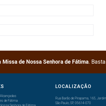
a
Missa de Nossa Senhora de Fátima
. Basta
KS
LOCALIZAÇÃO
 Alcançadas
Rua Barão de Pirapama, 165, Jardim
es de Fátima
São Paulo, SP, 05614-070
 Nossa Senhora de Fátima