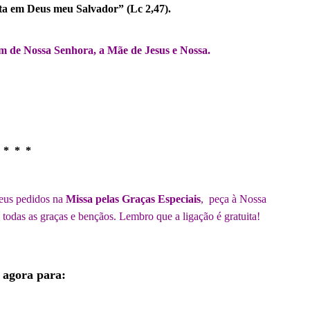
lta em Deus meu Salvador” (Lc 2,47).
m de Nossa Senhora, a Mãe de Jesus e Nossa.
.
* * *
.
seus pedidos na
Missa pelas Graças Especiais
, peça à Nossa
todas as graças e bençãos. Lembro que a ligação é gratuita!
.
.
 agora para:
.