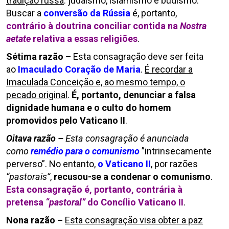
tradição russa
: judaísmo, islamismo e budismo.
Buscar a
conversão da Rússia
é, portanto,
contrário à doutrina conciliar contida na
Nostra
aetate
relativa a essas religiões
.
Sétima razão –
Esta consagração deve ser feita
ao
Imaculado Coração de Maria
.
É recordar a
Imaculada Conceição e, ao mesmo tempo, o
pecado original
.
É, portanto, denunciar a falsa
dignidade humana e o culto do homem
promovidos pelo Vaticano II
.
Oitava razão –
Esta consagração é anunciada
como
remédio para o comunismo
”intrinsecamente
perverso”. No entanto,
o Vaticano II
, por razões
“pastorais”
,
recusou-se a condenar o comunismo
.
Esta consagração é, portanto, contrária à
pretensa
“pastoral”
do Concílio Vaticano II
.
Nona razão –
Esta consagração visa obter a paz