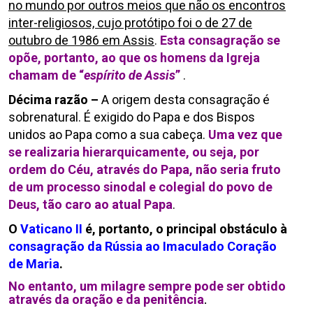
no mundo por outros meios que não os encontros
inter-religiosos, cujo protótipo foi o de 27 de
outubro de 1986 em Assis
.
Esta consagração se
opõe, portanto, ao que os homens da Igreja
chamam de “
espírito de Assis
”
.
Décima razão –
A origem desta consagração é
sobrenatural. É exigido do Papa e dos Bispos
unidos ao Papa como a sua cabeça.
Uma vez que
se realizaria hierarquicamente, ou seja, por
ordem do Céu, através do Papa, não seria fruto
de um processo sinodal e colegial do povo de
Deus, tão caro ao atual Papa
.
O
Vaticano II
é, portanto, o principal obstáculo à
consagração da Rússia ao Imaculado Coração
de Maria
.
No entanto, um milagre sempre pode ser obtido
através da oração e da penitência
.