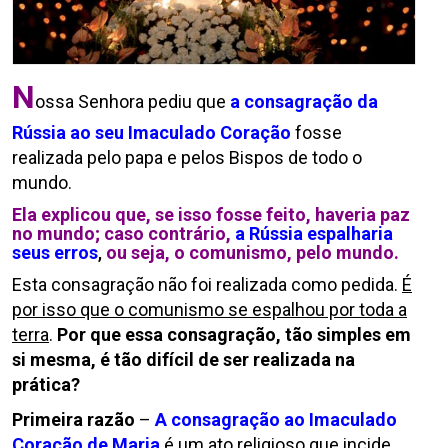
N
ossa Senhora pediu que
a consagração da
Rússia ao seu Imaculado Coração
fosse
realizada pelo papa e pelos Bispos de todo o
mundo.
Ela explicou que, se isso fosse feito, haveria paz
no mundo; caso contrário,
a Rússia espalharia
seus erros
,
ou seja, o comunismo, pelo mundo.
Esta consagração não foi realizada como pedida.
É
por isso que o comunismo se espalhou por toda a
terra
.
Por que essa consagração, tão simples em
si mesma, é tão difícil de ser realizada na
prática?
Primeira razão
–
A consagração ao Imaculado
Coração de Maria
é um ato religioso que incide