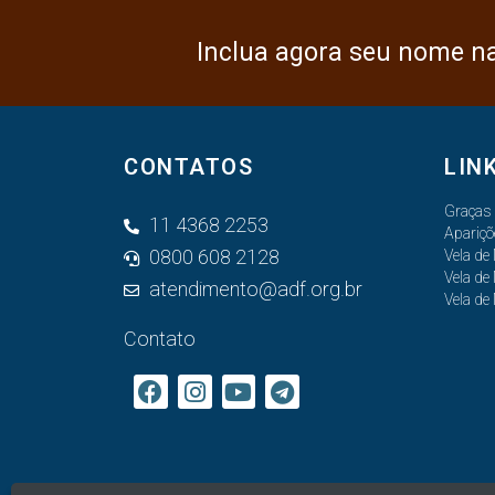
Inclua agora seu nome n
CONTATOS
LIN
Graças
11 4368 2253
Apariçõ
0800 608 2128
Vela de
Vela de
atendimento@adf.org.br
Vela de
Contato