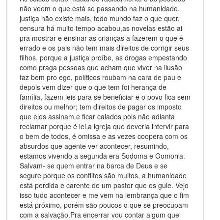
não veem o que está se passando na humanidade,
justiça não existe mais, todo mundo faz o que quer,
censura há muito tempo acabou,as novelas estão ai
pra mostrar e ensinar as crianças a fazerem o que é
errado e os pais não tem mais direitos de corrigir seus
filhos, porque a justiça proíbe, as drogas empestando
como praga pessoas que acham que viver na ilusão
faz bem pro ego, políticos roubam na cara de pau e
depois vem dizer que o que tem foi herança de
família, fazem leis para se beneficiar e o povo fica sem
direitos ou melhor; tem direitos de pagar os imposto
que eles assinam e ficar calados pois não adianta
reclamar porque é lei,a igreja que deveria intervir para
o bem de todos, é omissa e as vezes coopera com os
absurdos que agente ver acontecer, resumindo,
estamos vivendo a segunda era Sodoma e Gomorra.
Salvam- se quem entrar na barca de Deus e se
segure porque os conflitos são muitos, a humanidade
está perdida e carente de um pastor que os guie. Vejo
isso tudo acontecer e me vem na lembrança que o fim
está próximo, porém são poucos o que se preocupam
com a salvação.Pra encerrar vou contar algum que