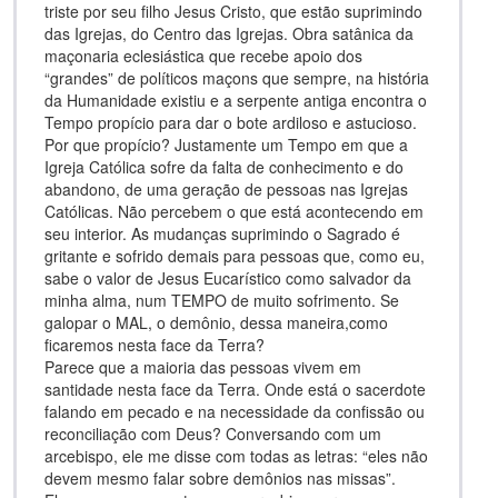
triste por seu filho Jesus Cristo, que estão suprimindo
das Igrejas, do Centro das Igrejas. Obra satânica da
maçonaria eclesiástica que recebe apoio dos
“grandes” de políticos maçons que sempre, na história
da Humanidade existiu e a serpente antiga encontra o
Tempo propício para dar o bote ardiloso e astucioso.
Por que propício? Justamente um Tempo em que a
Igreja Católica sofre da falta de conhecimento e do
abandono, de uma geração de pessoas nas Igrejas
Católicas. Não percebem o que está acontecendo em
seu interior. As mudanças suprimindo o Sagrado é
gritante e sofrido demais para pessoas que, como eu,
sabe o valor de Jesus Eucarístico como salvador da
minha alma, num TEMPO de muito sofrimento. Se
galopar o MAL, o demônio, dessa maneira,como
ficaremos nesta face da Terra?
Parece que a maioria das pessoas vivem em
santidade nesta face da Terra. Onde está o sacerdote
falando em pecado e na necessidade da confissão ou
reconciliação com Deus? Conversando com um
arcebispo, ele me disse com todas as letras: “eles não
devem mesmo falar sobre demônios nas missas”.