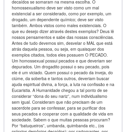
decaídos se somaram na mesma escolha. O
homossexualismo deve ser visto como um mal
existencial a ser considerado, como por exemplo, um
drogado, um dependente químico; deve ser visto
também. Ambos vistos como males existenciais. O
que eu desejo dizer através destes exemplos? Deus lê
nossos pensamentos e sabe das nossas consciências.
Antes de tudo devemos sim, desvelar o MAL que está
atrás daquela pessoa, ou seja, em quaisquer dos
exemplos citados, todos eles possuem O PECADO.
Um homossexual possui pecados e que deveriam ser
depurados. Um drogadito possui o seu pecado, pois
ele é um viciado. Quem possui o pecado da inveja, do
ciúme, da soberba e tantos outros, deveriam buscar
ajuda espiritual divina, a força, a luta na confissão e na
Eucaristia. A Humanidade chegou a tal ponto de se
considerar “dona do seu nariz”, num individualismo
sem igual. Consideram que não precisam de um
sacerdote para se confessar, para se purificar dos
seus pecados e cooperar com a qualidade de vida em
sociedade. Sabem o que muitas pessoas procuram?
Por “batuqueiros”, umbanda, quimbanda etc., (os
próprios demônios decaídos); por cartomantes, por