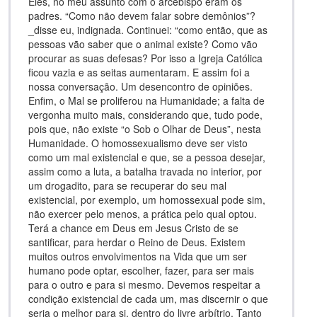
Eles, no meu assunto com o arcebispo eram os
padres. “Como não devem falar sobre demônios”?
_disse eu, indignada. Continuei: “como então, que as
pessoas vão saber que o animal existe? Como vão
procurar as suas defesas? Por isso a Igreja Católica
ficou vazia e as seitas aumentaram. E assim foi a
nossa conversação. Um desencontro de opiniões.
Enfim, o Mal se proliferou na Humanidade; a falta de
vergonha muito mais, considerando que, tudo pode,
pois que, não existe “o Sob o Olhar de Deus”, nesta
Humanidade. O homossexualismo deve ser visto
como um mal existencial e que, se a pessoa desejar,
assim como a luta, a batalha travada no interior, por
um drogadito, para se recuperar do seu mal
existencial, por exemplo, um homossexual pode sim,
não exercer pelo menos, a prática pelo qual optou.
Terá a chance em Deus em Jesus Cristo de se
santificar, para herdar o Reino de Deus. Existem
muitos outros envolvimentos na Vida que um ser
humano pode optar, escolher, fazer, para ser mais
para o outro e para si mesmo. Devemos respeitar a
condição existencial de cada um, mas discernir o que
seria o melhor para si, dentro do livre arbítrio. Tanto