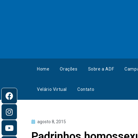
Home
Orações
Sobre a ADF
Camp
Velário Virtual
Contato
agosto 8, 2015
Padrinhos homossexua