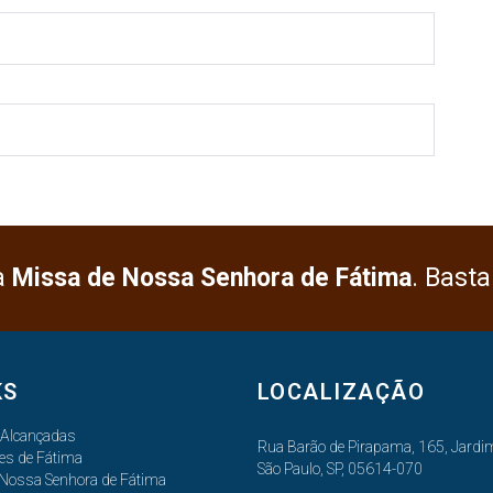
a
Missa de Nossa Senhora de Fátima
. Basta
KS
LOCALIZAÇÃO
 Alcançadas
Rua Barão de Pirapama, 165, Jardim
es de Fátima
São Paulo, SP, 05614-070
 Nossa Senhora de Fátima