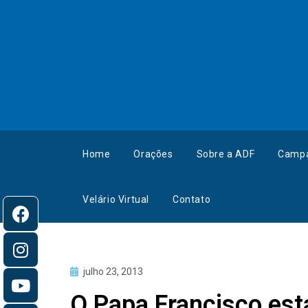
Home
Orações
Sobre a ADF
Camp
Velário Virtual
Contato
julho 23, 2013
O Papa Francisco está