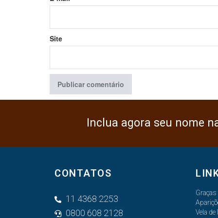
Site
Inclua agora seu nome n
CONTATOS
LIN
Graças
11 4368 2253
Apariçõ
0800 608 2128
Vela de