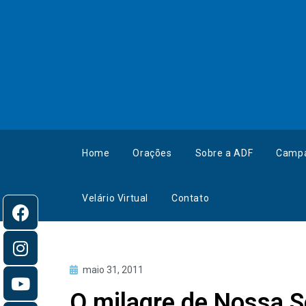
Home
Orações
Sobre a ADF
Camp
Velário Virtual
Contato
maio 31, 2011
O milagre de Nossa S